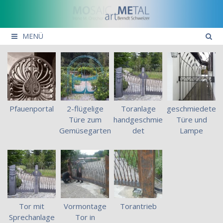
Springe
zum
Inhalt
MENÜ
Pfauenportal
2-flügelige
Toranlage
geschmiedete
Türe zum
handgeschmie
Türe und
Gemüsegarten
det
Lampe
Tor mit
Vormontage
Torantrieb
Sprechanlage
Tor in